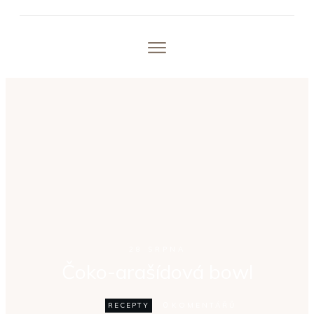
28 SRPNA
Čoko-arašídová bowl
0
RECEPTY
KOMENTÁŘŮ